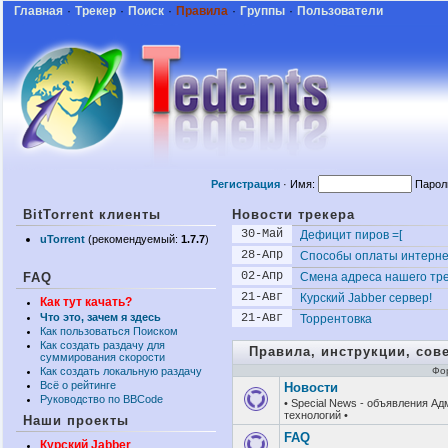
Главная
·
Трекер
·
Поиск
·
Правила
·
Группы
·
Пользователи
Регистрация
·
Имя:
Парол
BitTorrent клиенты
Новости трекера
30-Май
Дефицит пиров =[
uTorrent
(рекомендуемый:
1.7.7
)
28-Апр
Способы оплаты интернет
02-Апр
FAQ
Смена адреса нашего тр
21-Авг
Курский Jabber сервер!
Как тут качать?
Что это, зачем я здесь
21-Авг
Торрентовка
Как пользоваться Поиском
Как создать раздачу для
Правила, инструкции, сов
суммирования скорости
Как создать локальную раздачу
Фо
Всё о рейтинге
Новости
Руководство по BBCode
• Special News - объявления Ад
технологий •
Наши проекты
FAQ
Курский Jabber