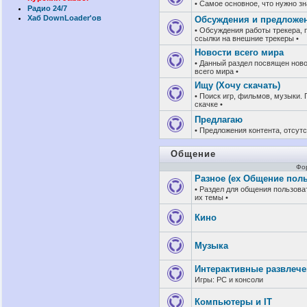
• Самое основное, что нужно зн
Радио 24/7
Хаб DownLoader'ов
Обсуждения и предложе
• Обсуждения работы трекера,
ссылки на внешние трекеры •
Новости всего мира
• Данный раздел посвящен нов
всего мира •
Ищу (Хочу скачать)
• Поиск игр, фильмов, музыки.
скачке •
Предлагаю
• Предложения контента, отсут
Общение
Фо
Разное (ex Общение поль
• Раздел для общения пользова
их темы •
Кино
Музыка
Интерактивные развлеч
Игры: PC и консоли
Компьютеры и IT