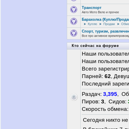
Транспорт
Авто Мото Вело и прочее
Барахолка (Куплю/Прода
►
Куплю
►
Продам
►
Обм
Спорт, туризм, развлече
Все про активное времяпровож
Кто сейчас на форуме
Наши пользовател
Наши пользовате
Всего зарегистри
Парней:
62
, Деву
Последний зарег
Раздач:
3,395
, О
Пиров:
3
, Сидов:
Скорость обмена
Сегодня никто не