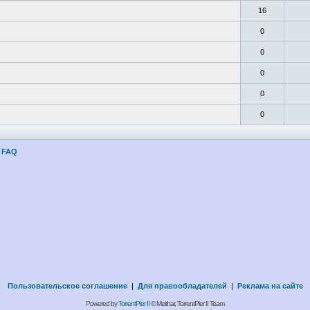
16
0
0
0
0
0
FAQ
Пользовательское соглашение
|
Для правообладателей
|
Реклама на сайте
Powered by
TorrentPier II
© Meithar, TorrentPier II Team