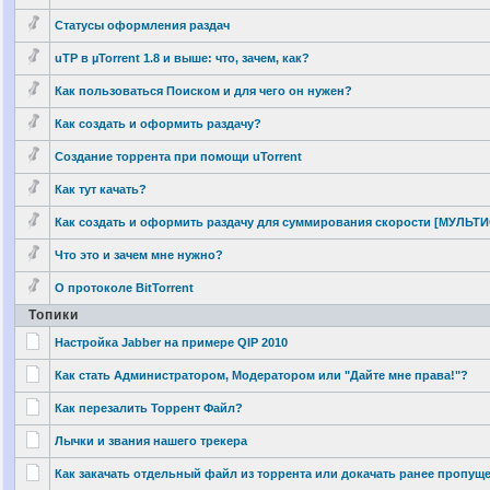
Статусы оформления раздач
uTP в µTorrent 1.8 и выше: что, зачем, как?
Как пользоваться
Поиском и для чего он нужен?
Как создать и оформить раздачу?
Создание торрента при помощи uTorrent
Как тут качать?
Как создать и оформить раздачу для суммирования
скорости [МУЛЬТ
Что это и зачем мне нужно?
О протоколе BitTorrent
Топики
Настройка Jabber на примере QIP 2010
Как стать Администрато
ром, Модератором или "Дайте мне права!"?
Как перезалить Торрент Файл?
Лычки и звания нашего трекера
Как закачать отдельный файл из торрента или докачать ранее пропущ