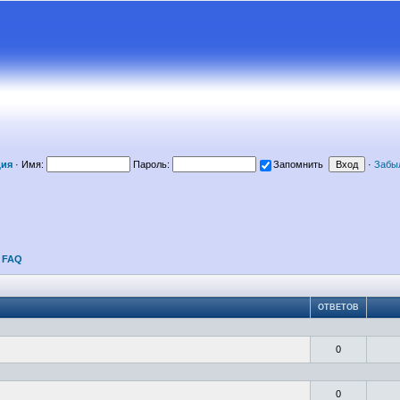
ция
·
Имя:
Пароль:
Запомнить
·
Забы
FAQ
ОТВЕТОВ
0
0