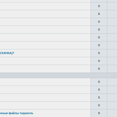
0
6
0
0
0
0
ИСКАЧКА
]?
0
0
0
0
0
5
0
енные файлы торрента.
9