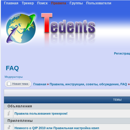
Главная
·
Трекер
·
Поиск
·
Правила
·
Группы
·
Пользователи
Регистра
FAQ
Модераторы
Главная
»
Правила, инструкции, советы, обсуждение, FAQ
»
ТЕМЫ
Объявления
Правила пользования трекером!
Прилеплены
Немного о QIP 2010 или Правильная настройка квип