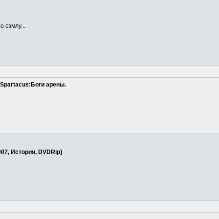
 сэмлу...
Spartacus:Боги арены.
007, История, DVDRip]