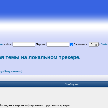
ция
·
Имя:
Пароль:
Запомнить
·
Забы
ая темы на локальном трекере.
у (Хочу скачать)
Сообщение
U] Последняя версия официального русского сервера