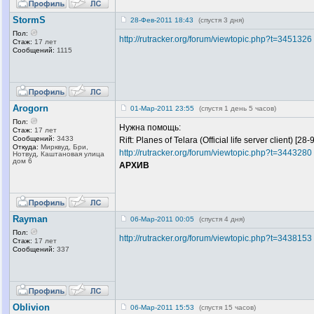
StormS
28-Фев-2011 18:43
(спустя 3 дня)
Пол:
http://rutracker.org/forum/viewtopic.php?t=3451326
Стаж:
17 лет
Сообщений:
1115
Arogorn
01-Мар-2011 23:55
(спустя 1 день 5 часов)
Пол:
Нужна помощь:
Стаж:
17 лет
Сообщений:
3433
Rift: Planes of Telara (Official life server client) [2
Откуда:
Мирквуд, Бри,
http://rutracker.org/forum/viewtopic.php?t=3443280
Нотвуд, Каштановая улица
дом 6
АРХИВ
Rayman
06-Мар-2011 00:05
(спустя 4 дня)
Пол:
http://rutracker.org/forum/viewtopic.php?t=3438153
Стаж:
17 лет
Сообщений:
337
Oblivion
06-Мар-2011 15:53
(спустя 15 часов)