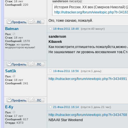
sanderson
писал(а):
Стаж:
16 лет
Сообщений:
220
История России. XX век (Смирнов Николай) [
http://rutracker.org/forum/viewtopic.php?t=341
Ого, тоже скачаю, пожалуй.
Batman
18-Фев-2011 18:46
(спустя 40 минут)
Пол:
sanderson
Стаж:
18 лет
Сообщений:
1570
Kibavek
Откуда:
из группы
Как посмотрите,отпишетесь пожалуйста,можно 
модераторов музыки!
Не зашкаливает ли уровень восхваления тов.Ст
Satt1k
19-Фев-2011 18:56
(спустя 1 день)
Пол:
http://rutracker.org/forum/viewtopic.php?t=3434991
Стаж:
18 лет
Сообщений:
241
Е-Ку
21-Фев-2011 16:14
(спустя 1 день 21 час)
Пол:
http://rutracker.org/forum/viewtopic.php?t=3434768
Стаж:
17 лет
Сообщений:
617
NBA All Star Weekend
Откуда:
КЗТЗ