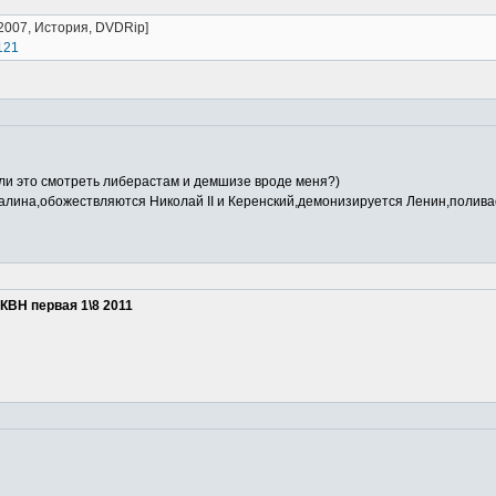
2007, История, DVDRip]
6121
ли это смотреть либерастам и демшизе вроде меня?)
алина,обожествляются Николай II и Керенский,демонизируется Ленин,поливае
КВН первая 1\8 2011