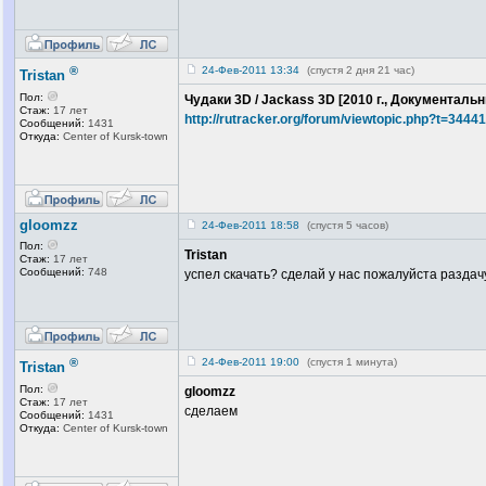
®
24-Фев-2011 13:34
(спустя 2 дня 21 час)
Tristan
Пол:
Чудаки 3D / Jackass 3D [2010 г., Документал
Стаж:
17 лет
http://rutracker.org/forum/viewtopic.php?t=3444
Сообщений:
1431
Откуда:
Center of Kursk-town
gloomzz
24-Фев-2011 18:58
(спустя 5 часов)
Пол:
Tristan
Стаж:
17 лет
Сообщений:
748
успел скачать? сделай у нас пожалуйста раздачу
®
24-Фев-2011 19:00
(спустя 1 минута)
Tristan
Пол:
gloomzz
Стаж:
17 лет
сделаем
Сообщений:
1431
Откуда:
Center of Kursk-town