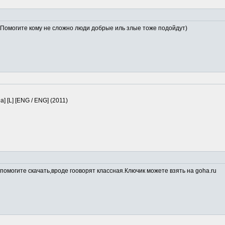
Помогите кому не сложно люди добрые иль злые тоже подойдут)
8-9a] [L] [ENG / ENG] (2011)
помогите скачать,вроде гооворят классная.Ключик можете взять на goha.ru