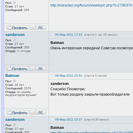
Пол:
http://rutracker.org/forum/viewtopic.php?t=2796370
Стаж:
17 лет
Сообщений:
265
sanderson
06-Мар-2011 17:23
(спустя 1 час 29 минут)
Пол:
Batman
Стаж:
17 лет
Сообщений:
355
Очень интересная передача! Советую посмотре
Откуда:
<- оттуда
Batman
06-Мар-2011 22:51
(спустя 5 часов)
Пол:
sanderson
Стаж:
18 лет
Сообщений:
1570
Спасибо! Посмотрю.
Откуда:
из группы
Вот только раздачу закрыли правообладатели
модераторов музыки!
sanderson
06-Мар-2011 23:27
(спустя 36 минут)
Пол:
Batman
Стаж:
17 лет
Сообщений:
355