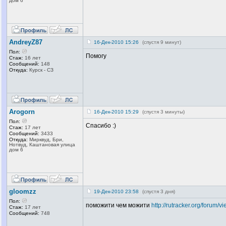
дом 6
AndreyZ87
16-Дек-2010 15:26
(спустя 9 минут)
Пол:
Помогу
Стаж:
16 лет
Сообщений:
148
Откуда:
Курск - СЗ
Arogorn
16-Дек-2010 15:29
(спустя 3 минуты)
Пол:
Спасибо :)
Стаж:
17 лет
Сообщений:
3433
Откуда:
Мирквуд, Бри,
Нотвуд, Каштановая улица
дом 6
gloomzz
19-Дек-2010 23:58
(спустя 3 дня)
Пол:
поможити чем можити
http://rutracker.org/forum
Стаж:
17 лет
Сообщений:
748