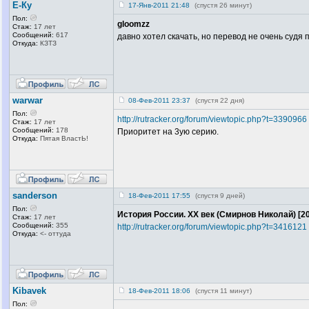
Е-Ку
17-Янв-2011 21:48
(спустя 26 минут)
Пол:
gloomzz
Стаж:
17 лет
Сообщений:
617
давно хотел скачать, но перевод не очень судя по
Откуда:
КЗТЗ
warwar
08-Фев-2011 23:37
(спустя 22 дня)
Пол:
http://rutracker.org/forum/viewtopic.php?t=3390966
Стаж:
17 лет
Сообщений:
178
Приоритет на 3ую серию.
Откуда:
Пятая ВластЬ!
sanderson
18-Фев-2011 17:55
(спустя 9 дней)
Пол:
История России. XX век (Смирнов Николай) [2
Стаж:
17 лет
Сообщений:
355
http://rutracker.org/forum/viewtopic.php?t=3416121
Откуда:
<- оттуда
Kibavek
18-Фев-2011 18:06
(спустя 11 минут)
Пол: