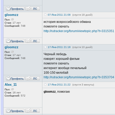
gloomzz
07-Янв-2011 21:08
(спустя 18 дней)
Пол:
история всероссийского обмана
Стаж:
17 лет
Сообщений:
748
помогите скачать
http://rutracker.org/forum/viewtopic.php?t=3315351
gloomzz
17-Янв-2011 21:18
(спустя 10 дней)
Пол:
Черный лебедь
Стаж:
17 лет
Сообщений:
748
говорят хороший фильм
помогите скачать
интернет вообще печальный
100-150 килобай
http://rutracker.org/forum/viewtopic.php?t=3353704
Alex_11
17-Янв-2011 21:22
(спустя 3 минуты)
Пол:
gloomzz
, помогаю
Стаж:
16 лет
Сообщений:
572