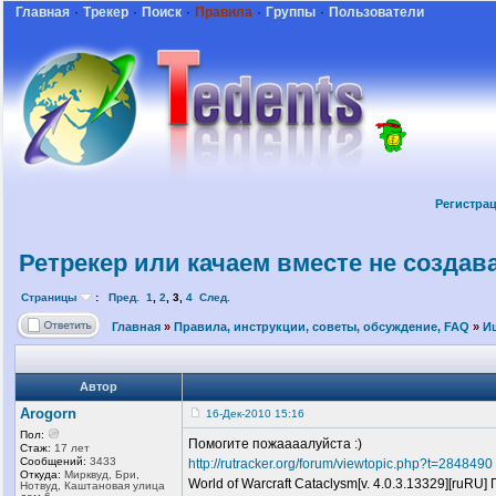
Главная
·
Трекер
·
Поиск
·
Правила
·
Группы
·
Пользователи
Регистра
Ретрекер или качаем вместе не создав
Страницы
:
Пред.
1
,
2
,
3
,
4
След.
Главная
»
Правила, инструкции, советы, обсуждение, FAQ
»
Ищ
Автор
Arogorn
16-Дек-2010 15:16
Пол:
Помогите пожаааалуйста :)
Стаж:
17 лет
Сообщений:
3433
http://rutracker.org/forum/viewtopic.php?t=2848490
Откуда:
Мирквуд, Бри,
World of Warcraft Cataclysm[v. 4.0.3.13329][ruR
Нотвуд, Каштановая улица