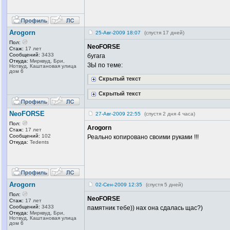
Arogorn
25-Авг-2009 18:07
(спустя 17 дней)
Пол:
NeoFORSE
Стаж:
17 лет
Сообщений:
3433
бугага
Откуда:
Мирквуд, Бри,
ЗЫ по теме:
Нотвуд, Каштановая улица
дом 6
Скрытый текст
Скрытый текст
NeoFORSE
27-Авг-2009 22:55
(спустя 2 дня 4 часа)
Пол:
Arogorn
Стаж:
17 лет
Сообщений:
102
Реально копировано своими руками !!!
Откуда:
Tedents
Arogorn
02-Сен-2009 12:35
(спустя 5 дней)
Пол:
NeoFORSE
Стаж:
17 лет
Сообщений:
3433
памятник тебе)) нах она сдалась щас?)
Откуда:
Мирквуд, Бри,
Нотвуд, Каштановая улица
дом 6