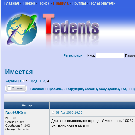
Главная
·
Трекер
·
Поиск
·
Правила
·
Группы
·
Пользователи
Регистрация
·
Имя:
Парол
Имеется
Страницы
:
Пред.
1
,
2
,
3
Главная
»
Правила, инструкции, советы, обсуждение, FAQ
»
П
Автор
NeoFORSE
08-Авг-2009 16:36
Пол:
Для всех свиноводов города: У меня есть 100 %
Стаж:
17 лет
Сообщений:
102
P.S. Копировал её я !!!
Откуда:
Tedents