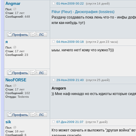
Angmar
01-Ноя-2009 00:22
(спустя 14 дней)
Пол:
Flёur (Fleur) - Дискография (lossless)
Стаж:
17 лет
Сообщений:
448
Раздачу создавать пока лень что-то - инфы дофи
или как-нибудь тут)
я
04-Ноя-2009 00:18
(спустя 2 дня 23 часа)
Пол:
ыыы. ничего нет! кому что нужно?)))
Стаж:
17 лет
Сообщений:
23
NeoFORSE
29-Ноя-2009 21:40
(спустя 25 дней)
Пол:
Arogorn
Стаж:
17 лет
Сообщений:
102
)) Мне наф нинадо но есть идиоты которые сидят
Откуда:
Tedents
sik
07-Дек-2009 21:37
(спустя 7 дней)
Пол:
Кто может скачать и выложить "другая война" в
Стаж:
16 лет
Сообщений:
6
зарание спасибо