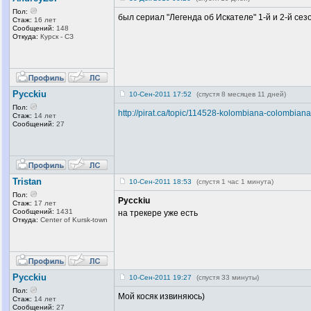
Пол:
был сериал "Легенда об Искателе" 1-й и 2-й сез
Стаж:
16 лет
Сообщений:
148
Откуда:
Курск - СЗ
Pycckiu
10-Сен-2011 17:52
(спустя 8 месяцев 11 дней)
Пол:
http://pirat.ca/topic/114528-kolombiana-colombian
Стаж:
14 лет
Сообщений:
27
Tristan
10-Сен-2011 18:53
(спустя 1 час 1 минута)
Пол:
Pycckiu
Стаж:
17 лет
Сообщений:
1431
на трекере уже есть
Откуда:
Center of Kursk-town
Pycckiu
10-Сен-2011 19:27
(спустя 33 минуты)
Пол:
Мой косяк извиняюсь)
Стаж:
14 лет
Сообщений:
27