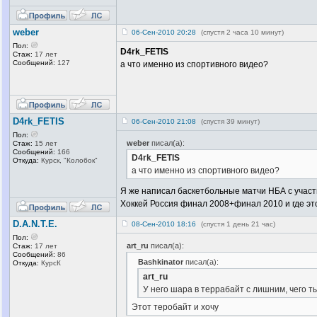
weber
06-Сен-2010 20:28
(спустя 2 часа 10 минут)
Пол:
D4rk_FETIS
Стаж:
17 лет
Сообщений:
127
а что именно из спортивного видео?
D4rk_FETIS
06-Сен-2010 21:08
(спустя 39 минут)
Пол:
weber
писал(а):
Стаж:
15 лет
Сообщений:
166
D4rk_FETIS
Откуда:
Курск, "Колобок
"
а что именно из спортивного видео?
Я же написал баскетбольные матчи НБА с участи
Хоккей Россия финал 2008+финал 2010 и где эт
D.А.N.Т.Е.
08-Сен-2010 18:16
(спустя 1 день 21 час)
Пол:
art_ru
писал(а):
Стаж:
17 лет
Сообщений:
86
Bashkinator
писал(а):
Откуда:
КурсК
art_ru
У него шара в террабайт с лишним, чего ты
Этот теробайт и хочу