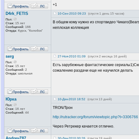
+1
D4rk_FETIS
10-Сен-2010 09:23
(спустя 1 день 15 часов)
Пол:
В общем кому нужно из спортвидео Чикаго(Bears
Стаж:
15 лет
Сообщений:
166
неплохая коллекция
Откуда:
Курск, "Колобок
"
serg
27-Ноя-2010 01:09
(спустя 2 месяца 16 дней)
Пол:
Есть зарубежные фантастические сериалы1)Ско
Стаж:
15 лет
Сообщений:
2
сожалению раздачи еще не научился делать
Откуда:
школьная
Юрка
10-Дек-2010 18:52
(спустя 13 дней)
Пол:
TRON/Трон
Стаж:
16 лет
Сообщений:
44
http://rutracker.org/forum/viewtopic.php?t=3306766
Через Ретрекер качается отлично.
AndreyZ87
30-Дек-2010 00:26
(спустя 19 дней)