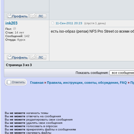
ink203
11-Сен-2011 20:23
(спустя 1 день)
Пол:
есть iso-образ (репак) NFS Pro Street со всеми
Стаж:
14 лет
Сообщений:
142
Откуда:
Курск
Страница
3
из
3
Показать сообщения:
Главная
»
Правила, инструкции, советы, обсуждение, FAQ
»
П
Вы
не можете
начинать темы
Вы
не можете
отвечать на сообщения
Вы
не можете
редактировать свои сообщения
Вы
не можете
удалять свои сообщения
Вы
не можете
голосовать в опросах
Вы
не можете
прикреплять файлы к сообщениям
Вы
не можете
скачивать файлы