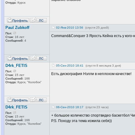
Откуда:
Курск
Paul Zubkoff
02-Янв-2010 13:56
(спустя 25 дней)
Пол:
Command&Conquer 3 Ярость Кейна есть у кого-н
Стаж:
16 лет
Сообщений:
4
D4rk_FETIS
05-Сен-2010 18:41
(спустя 8 месяцев 3 дня)
Пол:
Есть дискография Нэлли в неплохом качестве!
Стаж:
15 лет
Сообщений:
166
Откуда:
Курск, "Колобок
"
D4rk_FETIS
06-Сен-2010 18:17
(спустя 23 часа)
Пол:
+ большое количество спортвидео баскетбол Чик
Стаж:
15 лет
Сообщений:
166
P.S. Походу эта тема изжила себя))
Откуда:
Курск, "Колобок
"