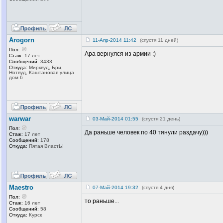
Arogorn
11-Апр-2014 11:42
(спустя 11 дней)
Пол:
Ара вернулся из армии :)
Стаж:
17 лет
Сообщений:
3433
Откуда:
Мирквуд, Бри,
Нотвуд, Каштановая улица
дом 6
warwar
03-Май-2014 01:55
(спустя 21 день)
Пол:
Да раньше человек по 40 тянули раздачу)))
Стаж:
17 лет
Сообщений:
178
Откуда:
Пятая ВластЬ!
Maestro
07-Май-2014 19:32
(спустя 4 дня)
Пол:
то раньше...
Стаж:
16 лет
Сообщений:
58
Откуда:
Курск