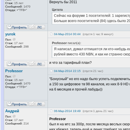
Вернуть бы 2011
Стаж:
15 лет
Сообщений:
1470
Цитата
Откуда:
•°TFB•°
Сейчас на форуме 1 посетителей: 1 зарегист
Больше всего посетителей (84) здесь было 20
yurok
04-Мар-2014 00:44
(спустя 1 час 9 минут)
Пол:
Professor
писал(а):
Стаж:
17 лет
Сообщений:
298
Я написал, думал отпишется ли кто-нибудь е
рублей вместо 430 NBN, и как ни странно скор
и что за тарифный план?
Professor
04-Мар-2014 22:15
(спустя 21 час)
Пол:
"Бонусный" но его надо было успеть подключить 
Стаж:
15 лет
Сообщений:
1470
а 150 за цифровое тв 98 каналов, из них 8-9 H
Откуда:
•°TFB•°
на 6 месяцев и прочей лабуды))
Андрей
06-Мар-2014 19:49
(спустя 1 день 21 час)
Пол:
Professor
Стаж:
17 лет
Сообщений:
214
был я на мтс за 300р, после месяца веслых скор
них убежал, теперь ещё и денег требуют за а