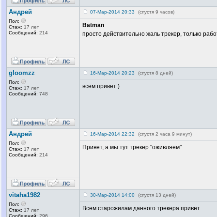
Андрей
07-Мар-2014 20:33
(спустя 9 часов)
Пол:
Batman
Стаж:
17 лет
Сообщений:
214
просто действительно жаль трекер, только раб
gloomzz
16-Мар-2014 20:23
(спустя 8 дней)
Пол:
всем привет )
Стаж:
17 лет
Сообщений:
748
Андрей
16-Мар-2014 22:32
(спустя 2 часа 9 минут)
Пол:
Привет, а мы тут трекер "оживляем"
Стаж:
17 лет
Сообщений:
214
vitaha1982
30-Мар-2014 14:00
(спустя 13 дней)
Пол:
Всем старожилам данного трекера привет
Стаж:
17 лет
Сообщений:
296