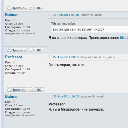
Batman
14-Янв-2014 02:38
(спустя 8 часов)
Пол:
Tristan
писал(а):
Стаж:
18 лет
Сообщений:
1570
кто же где сейчас качает инфу?
Откуда:
из группы
модераторов музыки!
Я на внешних трекерах. Преимущественно
http:
Professor
27-Фев-2014 00:50
(спустя 1 месяц 12 дней)
Пол:
Все вымерли, как жаль
Стаж:
15 лет
Сообщений:
1470
Откуда:
•°TFB•°
Batman
27-Фев-2014 19:02
(спустя 18 часов)
Пол:
Professor
Стаж:
18 лет
Сообщений:
1570
Я, ты и
Megabuilder
- не вымерли.
Откуда:
из группы
модераторов музыки!