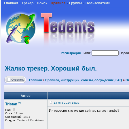
Главная
·
Трекер
·
Поиск
·
Правила
·
Группы
·
Пользователи
Регистрация
·
Имя:
Парол
Жалко трекер. Хороший был.
Главная
»
Правила, инструкции, советы, обсуждение, FAQ
»
О
Автор
®
13-Янв-2014 18:32
Tristan
Пол:
Интересно кто же где сейчас качает инфу?
Стаж:
17 лет
Сообщений:
1431
Откуда:
Center of Kursk-town