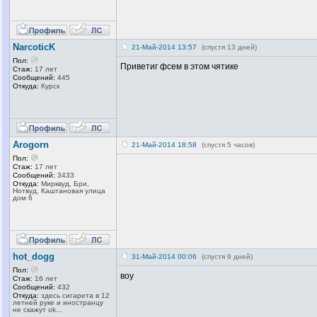
NarcoticK
21-Май-2014 13:57
(спустя 13 дней)
Пол:
Приветиг фсем в этом чятике
Стаж:
17 лет
Сообщений:
445
Откуда:
Курск
Arogorn
21-Май-2014 18:58
(спустя 5 часов)
Пол:
Стаж:
17 лет
Сообщений:
3433
Откуда:
Мирквуд, Бри,
Нотвуд, Каштановая улица
дом 6
hot_dogg
31-Май-2014 00:06
(спустя 9 дней)
Пол:
воу
Стаж:
16 лет
Сообщений:
432
Откуда:
здесь сигарета в 12
летней руке и иностранцу
не скажут ok...