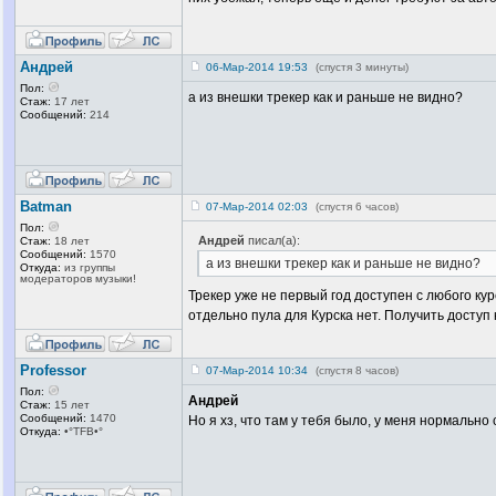
Андрей
06-Мар-2014 19:53
(спустя 3 минуты)
Пол:
а из внешки трекер как и раньше не видно?
Стаж:
17 лет
Сообщений:
214
Batman
07-Мар-2014 02:03
(спустя 6 часов)
Пол:
Андрей
писал(а):
Стаж:
18 лет
Сообщений:
1570
а из внешки трекер как и раньше не видно?
Откуда:
из группы
модераторов музыки!
Трекер уже не первый год доступен с любого ку
отдельно пула для Курска нет. Получить доступ
Professor
07-Мар-2014 10:34
(спустя 8 часов)
Пол:
Андрей
Стаж:
15 лет
Сообщений:
1470
Но я хз, что там у тебя было, у меня нормально
Откуда:
•°TFB•°