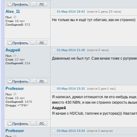
Alex_11
01-Мар-2014 18:42
(спустя 1 день 23 часа)
Пол:
Не только вы
я ещё тут обитаю, как ни странно)
Стаж:
16 лет
Сообщений:
572
Андрей
01-Мар-2014 21:46
(спустя 3 часа)
Пол:
Давненько не был тут. Сам качаю тоже с рутреке
Стаж:
17 лет
Сообщений:
214
Professor
03-Мар-2014 23:32
(спустя 2 дня 1 час)
Пол:
Я написал, думал отпишется ли кто-нибудь еще
Стаж:
15 лет
Сообщений:
1470
вместо 430 NBN, и как ни странно скорость выше
Откуда:
•°TFB•°
Андрей
Я качаю с HDClub, тапочек и русторка))) Хватает
Professor
03-Мар-2014 23:34
(спустя 1 минута)
Пол: