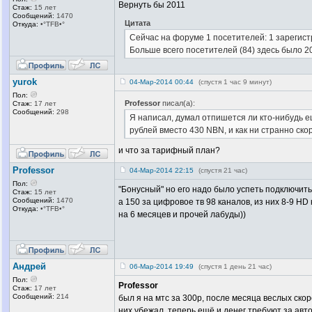
Вернуть бы 2011
Стаж:
15 лет
Сообщений:
1470
Цитата
Откуда:
•°TFB•°
Сейчас на форуме 1 посетителей: 1 зарегист
Больше всего посетителей (84) здесь было 20
yurok
04-Мар-2014 00:44
(спустя 1 час 9 минут)
Пол:
Professor
писал(а):
Стаж:
17 лет
Сообщений:
298
Я написал, думал отпишется ли кто-нибудь е
рублей вместо 430 NBN, и как ни странно скор
и что за тарифный план?
Professor
04-Мар-2014 22:15
(спустя 21 час)
Пол:
"Бонусный" но его надо было успеть подключить 
Стаж:
15 лет
Сообщений:
1470
а 150 за цифровое тв 98 каналов, из них 8-9 H
Откуда:
•°TFB•°
на 6 месяцев и прочей лабуды))
Андрей
06-Мар-2014 19:49
(спустя 1 день 21 час)
Пол:
Professor
Стаж:
17 лет
Сообщений:
214
был я на мтс за 300р, после месяца веслых скор
них убежал, теперь ещё и денег требуют за а