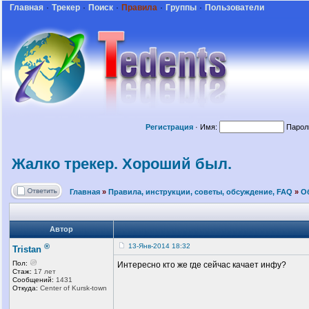
Главная
·
Трекер
·
Поиск
·
Правила
·
Группы
·
Пользователи
Регистрация
·
Имя:
Парол
Жалко трекер. Хороший был.
Главная
»
Правила, инструкции, советы, обсуждение, FAQ
»
О
Автор
®
13-Янв-2014 18:32
Tristan
Пол:
Интересно кто же где сейчас качает инфу?
Стаж:
17 лет
Сообщений:
1431
Откуда:
Center of Kursk-town