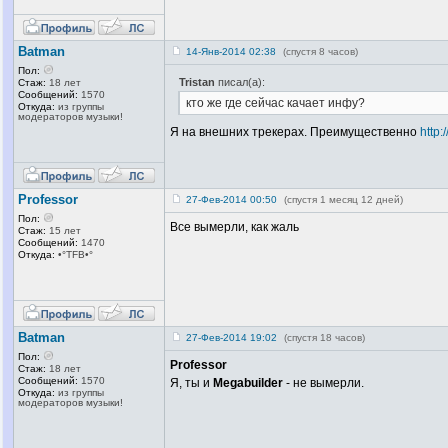
Batman
14-Янв-2014 02:38
(спустя 8 часов)
Пол:
Tristan
писал(а):
Стаж:
18 лет
Сообщений:
1570
кто же где сейчас качает инфу?
Откуда:
из группы
модераторов музыки!
Я на внешних трекерах. Преимущественно
http:
Professor
27-Фев-2014 00:50
(спустя 1 месяц 12 дней)
Пол:
Все вымерли, как жаль
Стаж:
15 лет
Сообщений:
1470
Откуда:
•°TFB•°
Batman
27-Фев-2014 19:02
(спустя 18 часов)
Пол:
Professor
Стаж:
18 лет
Сообщений:
1570
Я, ты и
Megabuilder
- не вымерли.
Откуда:
из группы
модераторов музыки!