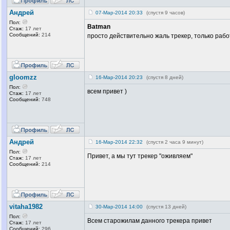
Андрей
07-Мар-2014 20:33
(спустя 9 часов)
Пол:
Batman
Стаж:
17 лет
Сообщений:
214
просто действительно жаль трекер, только раб
gloomzz
16-Мар-2014 20:23
(спустя 8 дней)
Пол:
всем привет )
Стаж:
17 лет
Сообщений:
748
Андрей
16-Мар-2014 22:32
(спустя 2 часа 9 минут)
Пол:
Привет, а мы тут трекер "оживляем"
Стаж:
17 лет
Сообщений:
214
vitaha1982
30-Мар-2014 14:00
(спустя 13 дней)
Пол:
Всем старожилам данного трекера привет
Стаж:
17 лет
Сообщений:
296