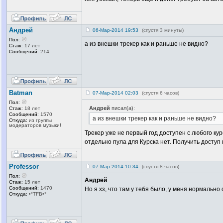
Андрей
06-Мар-2014 19:53
(спустя 3 минуты)
Пол:
а из внешки трекер как и раньше не видно?
Стаж:
17 лет
Сообщений:
214
Batman
07-Мар-2014 02:03
(спустя 6 часов)
Пол:
Андрей
писал(а):
Стаж:
18 лет
Сообщений:
1570
а из внешки трекер как и раньше не видно?
Откуда:
из группы
модераторов музыки!
Трекер уже не первый год доступен с любого ку
отдельно пула для Курска нет. Получить доступ
Professor
07-Мар-2014 10:34
(спустя 8 часов)
Пол:
Андрей
Стаж:
15 лет
Сообщений:
1470
Но я хз, что там у тебя было, у меня нормально
Откуда:
•°TFB•°