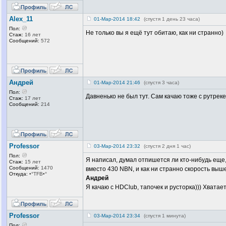
Alex_11
01-Мар-2014 18:42
(спустя 1 день 23 часа)
Пол:
Не только вы
я ещё тут обитаю, как ни странно)
Стаж:
16 лет
Сообщений:
572
Андрей
01-Мар-2014 21:46
(спустя 3 часа)
Пол:
Давненько не был тут. Сам качаю тоже с рутреке
Стаж:
17 лет
Сообщений:
214
Professor
03-Мар-2014 23:32
(спустя 2 дня 1 час)
Пол:
Я написал, думал отпишется ли кто-нибудь еще
Стаж:
15 лет
Сообщений:
1470
вместо 430 NBN, и как ни странно скорость выше
Откуда:
•°TFB•°
Андрей
Я качаю с HDClub, тапочек и русторка))) Хватает
Professor
03-Мар-2014 23:34
(спустя 1 минута)
Пол: