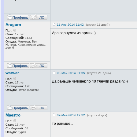
Arogorn
11-Апр-2014 11:42
(спустя 11 дней)
Пол:
Ара вернулся из армии :)
Стаж:
17 лет
Сообщений:
3433
Откуда:
Мирквуд, Бри,
Нотвуд, Каштановая улица
дом 6
warwar
03-Май-2014 01:55
(спустя 21 день)
Пол:
Да раньше человек по 40 тянули раздачу)))
Стаж:
17 лет
Сообщений:
178
Откуда:
Пятая ВластЬ!
Maestro
07-Май-2014 19:32
(спустя 4 дня)
Пол:
то раньше...
Стаж:
16 лет
Сообщений:
58
Откуда:
Курск