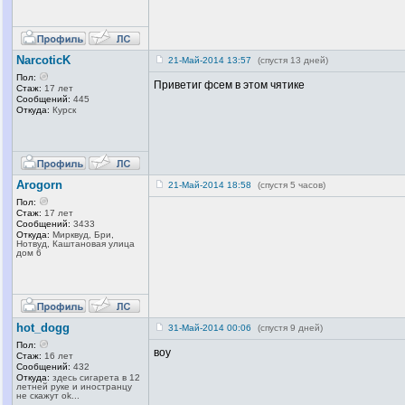
NarcoticK
21-Май-2014 13:57
(спустя 13 дней)
Пол:
Приветиг фсем в этом чятике
Стаж:
17 лет
Сообщений:
445
Откуда:
Курск
Arogorn
21-Май-2014 18:58
(спустя 5 часов)
Пол:
Стаж:
17 лет
Сообщений:
3433
Откуда:
Мирквуд, Бри,
Нотвуд, Каштановая улица
дом 6
hot_dogg
31-Май-2014 00:06
(спустя 9 дней)
Пол:
воу
Стаж:
16 лет
Сообщений:
432
Откуда:
здесь сигарета в 12
летней руке и иностранцу
не скажут ok...